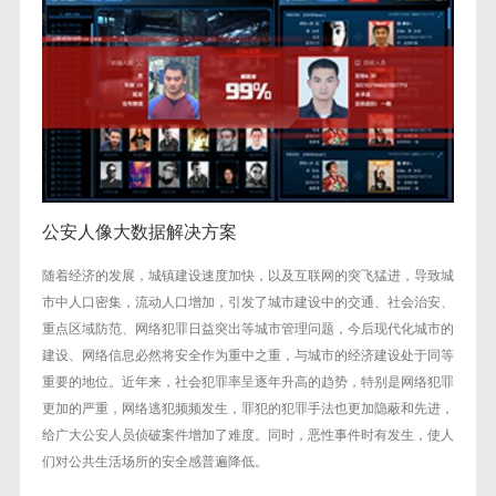
公安人像大数据解决方案
随着经济的发展，城镇建设速度加快，以及互联网的突飞猛进，导致城
市中人口密集，流动人口增加，引发了城市建设中的交通、社会治安、
重点区域防范、网络犯罪日益突出等城市管理问题，今后现代化城市的
建设、网络信息必然将安全作为重中之重，与城市的经济建设处于同等
重要的地位。近年来，社会犯罪率呈逐年升高的趋势，特别是网络犯罪
更加的严重，网络逃犯频频发生，罪犯的犯罪手法也更加隐蔽和先进，
给广大公安人员侦破案件增加了难度。同时，恶性事件时有发生，使人
们对公共生活场所的安全感普遍降低。